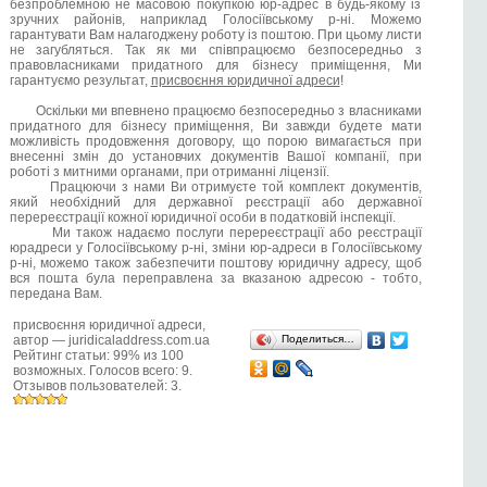
безпроблемною не масовою покупкою юр-адрес в будь-якому із
зручних районів, наприклад Голосіївському р-ні. Можемо
гарантувати Вам налагоджену роботу із поштою. При цьому листи
не загубляться. Так як ми співпрацюємо безпосередньо з
правовласниками придатного для бізнесу приміщення, Ми
гарантуємо результат,
присвоєння юридичної адреси
!
Оскільки ми впевнено працюємо безпосередньо з власниками
придатного для бізнесу приміщення, Ви завжди будете мати
можливість продовження договору, що порою вимагається при
внесенні змін до установчих документів Вашої компанії, при
роботі з митними органами, при отриманні ліцензії.
Працюючи з нами Ви отримуєте той комплект документів,
який необхідний для державної реєстрації або державної
перереєстрації кожної юридичної особи в податковій інспекції.
Ми також надаємо послуги перереєстрації або реєстрації
юрадреси у Голосіївському р-ні, зміни юр-адреси в Голосіївському
р-ні, можемо також забезпечити поштову юридичну адресу, щоб
вся пошта була переправлена за вказаною адресою - тобто,
передана Вам.
присвоєння юридичної адреси
,
автор —
juridicaladdress.com.ua
Поделиться…
Рейтинг статьи:
99
% из
100
возможных. Голосов всего:
9
.
Отзывов пользователей:
3
.