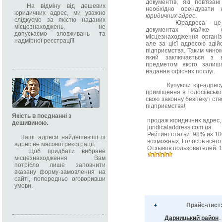
документів, які пов'яза
На відміну від дешевих
необхідно орендувати 
юридичних адрес, ми уважно
юридичних адрес
.
слідкуємо за якістю наданих
Юрадреса - це адрес
місцезнаходжень, не
документах майже б
допускаємо зловживань та
місцезнаходження організ
надмірної реєстрації!
але за цієї адресою зді
підприємства. Таким чином
який заключається з в
предметом якого залиш
надання офісних послуг.
Купуючи юр-адресу від
приміщення в Голосіївсько
свою законну безпеку і ст
підприємства!
Якість в поєднанні з
продаж юридичних адрес
дешивиною.
juridicaladdress.com.ua
Рейтинг статьи:
98
% из
10
Наші адреси найдешевіші із
возможных. Голосов всего
адрес не масової реєстрації.
Отзывов пользователей:
Щоб придбати вибране
місцезнаходження Вам
потрібло лише заповнити
вказану форму-замовлення на
сайті, попередньо оговоривши
умови.
Прайс-лист
Дарницький район
.