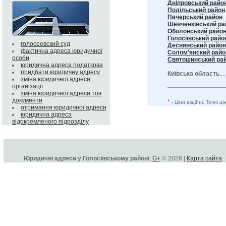
Дніпровський райо
Подільський район
Печерський район
..
Шевченківський ра
Оболонський райо
Голосіївський райо
голосеевский суд
Деснянський район
фактична адреса юридичної
Солом'янский райо
особи
Святошинський ра
юридична адреса податкова
придбати юридичну адресу
Київська область
...
зміна юридичної адреси
організації
зміна юридичної адреси тов
документи
*
- Ціни акційні. Точні 
отримання юридичної адреси
юридична адреса
відокремленого підрозділу
Юридичні адреси у Голосіївському районі
,
G+
© 2026 |
Карта сайта