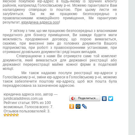
якісною покупкою юр-адрес в будь-якому із зручних клієнту
районів, наприклад Голосіївському р-ні. Можемо гарантувати Вам
налагоджену співпрацю із поштою. При цьому листи не
загубляться. Так як ми працюємо безпосередньо з
правовласниками комерційного приміщення, Ми гарантуємо
результат,
юридична адреса ооо
!
У зв'язку з тим, що ми працюємо безпосередньо з власниками
придатного для бізнесу приміщення, Ви завжди будете мати
можливість продовження договору, що порою вимагається,
скажімо, при внесенні змін до головних документів Вашого
підприємства, при роботі з правоохоронними установами, при
отриманні дозвільних документів і ряді інших випадків.
Співпрацюючи з нами Ви отримуєте саме той комплект
документів, який вимагається для державної реєстрації або
державної перереєстрації майже кожної фірми в податковій
міліції.
Ми також надаємо послуги реєстрації юр-адреси у
Голосіївському р-ні, зміни юр-адреси в Голосіївському р-ні, можемо
також забезпечити поштову юр-адресу, щоб вся пошта була
переадресована за зазначеною адресою.
юридична адреса ооо
, автор —
juridicaladdress.com.ua
Поделиться…
Рейтинг статьи:
99
% из
100
возможных. Голосов всего:
7
.
Отзывов пользователей:
3
.