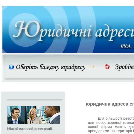
юридична адреса с
Для більшості реєстра
для новоствореної компан
нашої фірми мають довг
Ніякої масової реєстрації.
орендарями на території К