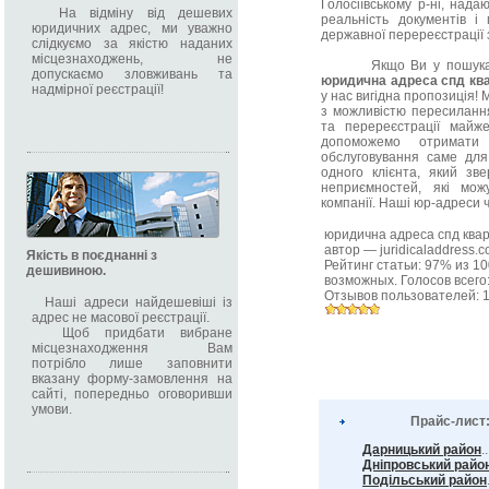
Голосіївському р-ні, над
На відміну від дешевих
реальність документів і
юридичних адрес, ми уважно
державної перереєстрації 
слідкуємо за якістю наданих
місцезнаходжень, не
Якщо Ви у пошуках ма
допускаємо зловживань та
юридична адреса спд кв
надмірної реєстрації!
у нас вигідна пропозиція!
з можливістю пересилання 
та перереєстрації майж
допоможемо отримати 
обслуговування саме для
одного клієнта, який зв
неприємностей, які мож
компанії. Наші юр-адреси чи
юридична адреса спд ква
автор —
juridicaladdress.
Якість в поєднанні з
Рейтинг статьи:
97
% из
10
дешивиною.
возможных. Голосов всего
Отзывов пользователей:
Наші адреси найдешевіші із
адрес не масової реєстрації.
Щоб придбати вибране
місцезнаходження Вам
потрібло лише заповнити
вказану форму-замовлення на
сайті, попередньо оговоривши
умови.
Прайс-лист
Дарницький район
.
Дніпровський райо
Подільський район