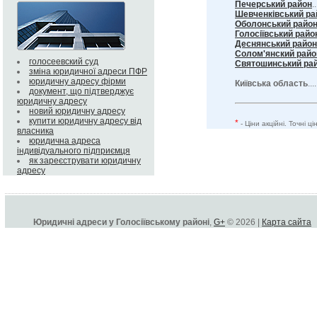
Печерський район
..
Шевченківський ра
Оболонський райо
Голосіївський райо
Деснянський район
Солом'янский райо
голосеевский суд
Святошинський ра
зміна юридичної адреси ПФР
юридичну адресу фірми
Київська область
...
документ, що підтверджує
юридичну адресу
новий юридичну адресу
купити юридичну адресу від
*
- Ціни акційні. Точні 
власника
юридична адреса
індивідуального підприємця
як зареєструвати юридичну
адресу
Юридичні адреси у Голосіївському районі
,
G+
© 2026 |
Карта сайта