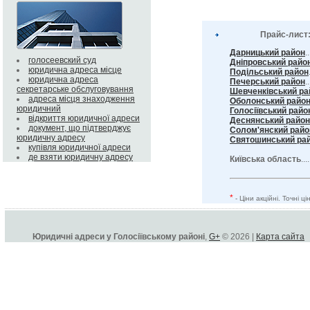
Прайс-лист
Дарницький район
.
голосеевский суд
Дніпровський райо
юридична адреса місце
Подільський район
юридична адреса
Печерський район
..
секретарське обслуговування
Шевченківський ра
адреса місця знаходження
Оболонський райо
юридичний
Голосіївський райо
відкриття юридичної адреси
Деснянський район
документ, що підтверджує
Солом'янский райо
юридичну адресу
Святошинський ра
купівля юридичної адреси
де взяти юридичну адресу
Київська область
...
*
- Ціни акційні. Точні 
Юридичні адреси у Голосіївському районі
,
G+
© 2026 |
Карта сайта