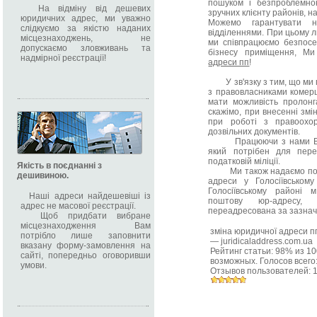
пошуком і безпроблемно
На відміну від дешевих
зручних клієнту районів, н
юридичних адрес, ми уважно
Можемо гарантувати н
слідкуємо за якістю наданих
відділеннями. При цьому ли
місцезнаходжень, не
ми співпрацюємо безпосе
допускаємо зловживань та
бізнесу приміщення, Ми
надмірної реєстрації!
адреси пп
!
У зв'язку з тим, що ми 
з правовласниками комер
мати можливість пролонг
скажімо, при внесенні змі
при роботі з правоохо
дозвільних документів.
Працюючи з нами Ви от
який потрібен для пере
податковій міліції.
Якість в поєднанні з
Ми також надаємо послуг
дешивиною.
адреси у Голосіївськом
Голосіївському районі 
Наші адреси найдешевіші із
поштову юр-адресу,
адрес не масової реєстрації.
переадресована за зазна
Щоб придбати вибране
місцезнаходження Вам
зміна юридичної адреси п
потрібло лише заповнити
—
juridicaladdress.com.ua
вказану форму-замовлення на
Рейтинг статьи:
98
% из
10
сайті, попередньо оговоривши
возможных. Голосов всего
умови.
Отзывов пользователей: