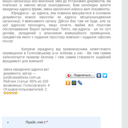
Вашої організації або внесення змін до Установчих документів, які
пов'язані зі зміною місця знаходження, Вам необхідно купити
юридичну адресу фірми,
зміна юридичної адреси ват документи
.
Юрадреса - це адреса, яка повинна вказуватися в основних
документах кожної юрособи як адреса місцезнаходження
організації, її виконавчого органу. Дійсно Вас там не буде, але за
цієї адресою проходить, якщо хочете, майже все поштове
обслуговування Вашої організації. Тобто, юр-адреса - це по суті
договір, укладений з власником комерційного приміщення,
предметом якого є надання простору компанії і надання офісних
послуг.
Купуючи юрадресу від правовласника нежитлового
приміщення в Голосіївському р-ні м.Києва у нас - Ви тим самим
забезпечуєте правову безпеку і тим самим створюєте надійний
фундамент для компанії!
зміна юридичної адреси ват
документи
, автор —
Поделиться…
juridicaladdress.com.ua
Рейтинг статьи:
95
% из
100
возможных. Голосов всего:
4
.
Отзывов пользователей:
2
.
Прайс-лист:
*