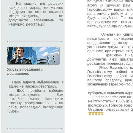
пошуком і якісною не мас
На відміну від дешевих
якому із зручних Вам 
юридичних адрес, ми уважно
Голосіївському районі м
слідкуємо за якістю наданих
налагоджену роботу із п
місцезнаходжень, не
будуть загублені. Так 
допускаємо зловживань та
правовласниками нежит
надмірної реєстрації!
якість,
суборенда юридичн
Оскільки ми співпрац
нежитлового приміще
продовження договору, щ
установчих документів ко
органами, при отриманні д
Працюючи з нами Ви
документів, який вимага
державної перереєстрації к
Якщо Вам цікаво надає
Якість в поєднанні з
Голосіївському районі 
дешивиною.
Голосіївському районі 
поштову юрадресу, щоб
Наші адреси найдешевіші із
зазначеною адресою - тоб
адрес не масової реєстрації.
Щоб придбати вибране
суборенда юридична адр
місцезнаходження Вам
—
juridicaladdress.com.ua
потрібло лише заповнити
Рейтинг статьи:
100
% из
1
вказану форму-замовлення на
возможных. Голосов всего
сайті, попередньо оговоривши
Отзывов пользователей:
умови.