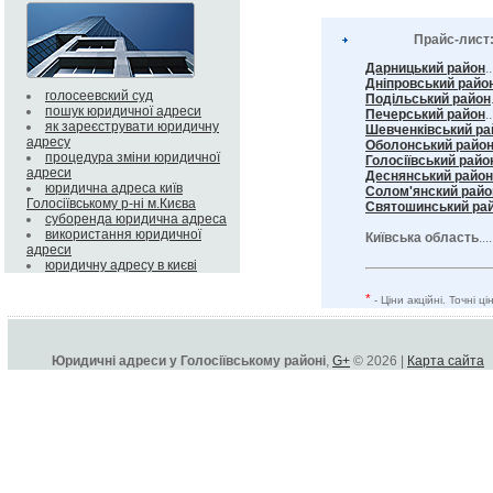
Прайс-лист
Дарницький район
.
Дніпровський райо
голосеевский суд
Подільський район
пошук юридичної адреси
Печерський район
..
як зареєструвати юридичну
Шевченківський ра
адресу
Оболонський райо
процедура зміни юридичної
Голосіївський райо
адреси
Деснянський район
юридична адреса київ
Солом'янский райо
Голосіївському р-ні м.Києва
Святошинський ра
суборенда юридична адреса
використання юридичної
Київська область
...
адреси
юридичну адресу в києві
*
- Ціни акційні. Точні 
Юридичні адреси у Голосіївському районі
,
G+
© 2026 |
Карта сайта