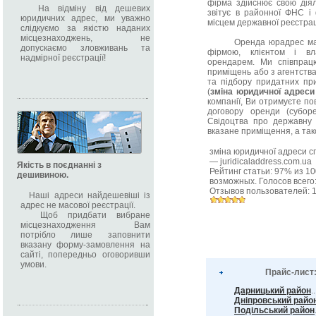
фірма здійснює свою діял
На відміну від дешевих
звітує в районної ФНС і
юридичних адрес, ми уважно
місцем державної реєстрац
слідкуємо за якістю наданих
місцезнаходжень, не
Оренда юрадрес маєтьс
допускаємо зловживань та
фірмою, клієнтом і вл
надмірної реєстрації!
орендарем. Ми співпрац
приміщень або з агентства
та підбору придатних пр
(
зміна юридичної адреси
компанії, Ви отримуєте по
договору оренди (субор
Свідоцтва про державну 
вказане приміщення, а так
зміна юридичної адреси с
—
juridicaladdress.com.ua
Якість в поєднанні з
Рейтинг статьи:
97
% из
10
дешивиною.
возможных. Голосов всего
Отзывов пользователей:
Наші адреси найдешевіші із
адрес не масової реєстрації.
Щоб придбати вибране
місцезнаходження Вам
потрібло лише заповнити
вказану форму-замовлення на
сайті, попередньо оговоривши
умови.
Прайс-лист
Дарницький район
.
Дніпровський райо
Подільський район