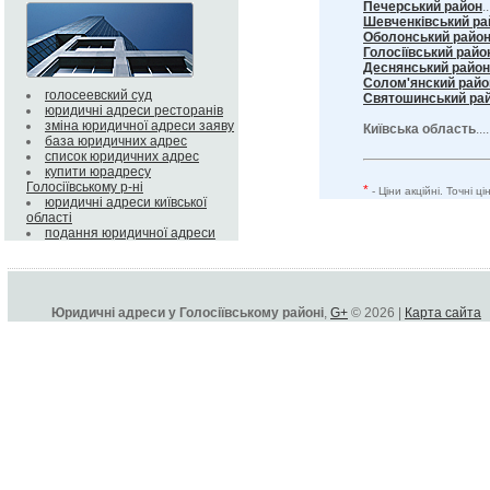
Печерський район
..
Шевченківський ра
Оболонський райо
Голосіївський райо
Деснянський район
Солом'янский райо
голосеевский суд
Святошинський ра
юридичні адреси ресторанів
зміна юридичної адреси заяву
Київська область
...
база юридичних адрес
список юридичних адрес
купити юрадресу
Голосіївському р-ні
*
- Ціни акційні. Точні 
юридичні адреси київської
області
подання юридичної адреси
Юридичні адреси у Голосіївському районі
,
G+
© 2026 |
Карта сайта