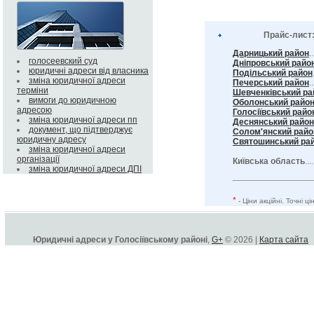
Прайс-лист
Дарницький район
.
голосеевский суд
Дніпровський райо
юридичні адреси від власника
Подільський район
зміна юридичної адреси
Печерський район
..
терміни
Шевченківський ра
вимоги до юридичною
Оболонський райо
адресою
Голосіївський райо
зміна юридичної адреси пп
Деснянський район
документ, що підтверджує
Солом'янский райо
юридичну адресу
Святошинський ра
зміна юридичної адреси
організації
Київська область
...
зміна юридичної адреси ДПІ
*
- Ціни акційні. Точні 
Юридичні адреси у Голосіївському районі
,
G+
© 2026 |
Карта сайта