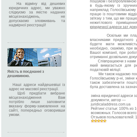
пошуком і безпроблемною
На відміну від дешевих
в будь-якому із зручних
юридичних адрес, ми уважно
наприклад Голосіївському
слідкуємо за якістю наданих
працю із поштовими відді
місцезнаходжень, не
зв'язку з тим, що ми пра
допускаємо зловживань та
нежитлового приміщенн
надмірної реєстрації!
юридичної адреси зат док
Оскільки ми пладотв
власниками придатного 
будете мати можливіст
необхідно, скажімо, при в
Вашої компанії, при робо
отриманні дозвільних докум
Співпрацюючи з нами Ви 
який вимагається для ре
податковій міліції.
Якість в поєднанні з
Ми також надаємо послуг
дешивиною.
Голосіївському р-ні, зміни
також забезпечити пошт
Наші адреси найдешевіші із
була доставлена за зазна
адрес не масової реєстрації.
Щоб придбати вибране
зміна юридичної адреси з
місцезнаходження Вам
документи
, автор —
потрібло лише заповнити
juridicaladdress.com.ua
вказану форму-замовлення на
Рейтинг статьи:
100
% из
1
сайті, попередньо оговоривши
возможных. Голосов всего
умови.
Отзывов пользователей: